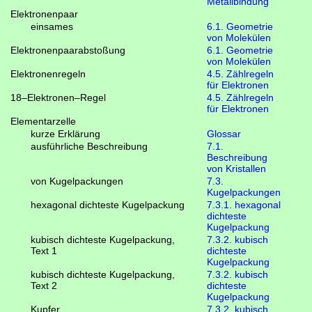
Metallbindung
Elektronenpaar
einsames
6.1. Geometrie
von Molekülen
Elektronenpaarabstoßung
6.1. Geometrie
von Molekülen
Elektronenregeln
4.5. Zählregeln
für Elektronen
18–Elektronen–Regel
4.5. Zählregeln
für Elektronen
Elementarzelle
kurze Erklärung
Glossar
ausführliche Beschreibung
7.1.
Beschreibung
von Kristallen
von Kugelpackungen
7.3.
Kugelpackungen
hexagonal dichteste Kugelpackung
7.3.1. hexagonal
dichteste
Kugelpackung
kubisch dichteste Kugelpackung,
7.3.2. kubisch
Text 1
dichteste
Kugelpackung
kubisch dichteste Kugelpackung,
7.3.2. kubisch
Text 2
dichteste
Kugelpackung
Kupfer
7.3.2. kubisch