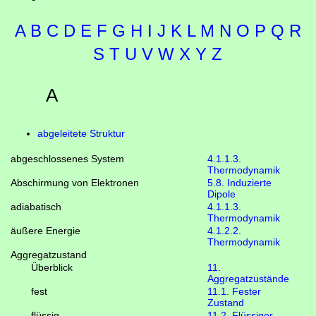
A
B
C
D
E
F
G
H
I
J
K
L
M
N
O
P
Q
R
S
T
U
V
W
X
Y
Z
A
abgeleitete Struktur
abgeschlossenes System
4.1.1.3.
Thermodynamik
Abschirmung von Elektronen
5.8. Induzierte
Dipole
adiabatisch
4.1.1.3.
Thermodynamik
äußere Energie
4.1.2.2.
Thermodynamik
Aggregatzustand
Überblick
11.
Aggregatzustände
fest
11.1. Fester
Zustand
flüssig
11.2. Flüssiger