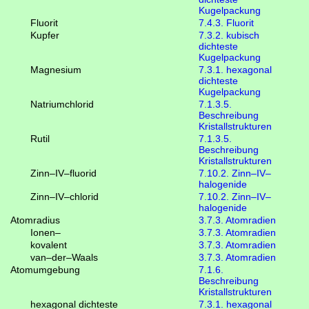
Kugelpackung
Fluorit
7.4.3. Fluorit
Kupfer
7.3.2. kubisch
dichteste
Kugelpackung
Magnesium
7.3.1. hexagonal
dichteste
Kugelpackung
Natriumchlorid
7.1.3.5.
Beschreibung
Kristallstrukturen
Rutil
7.1.3.5.
Beschreibung
Kristallstrukturen
Zinn–IV–fluorid
7.10.2. Zinn–IV–
halogenide
Zinn–IV–chlorid
7.10.2. Zinn–IV–
halogenide
Atomradius
3.7.3. Atomradien
Ionen–
3.7.3. Atomradien
kovalent
3.7.3. Atomradien
van–der–Waals
3.7.3. Atomradien
Atomumgebung
7.1.6.
Beschreibung
Kristallstrukturen
hexagonal dichteste
7.3.1. hexagonal