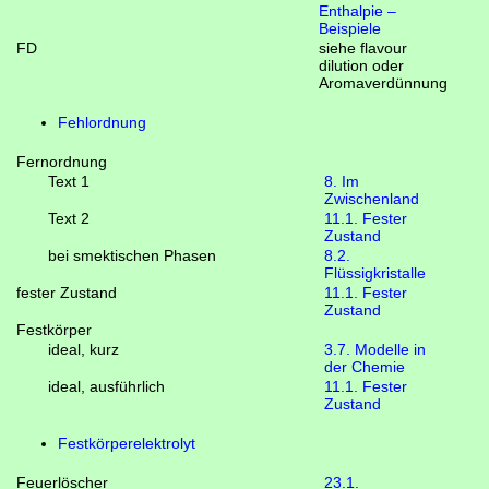
Enthalpie –
Beispiele
FD
siehe flavour
dilution oder
Aromaverdünnung
Fehlordnung
Fernordnung
Text 1
8. Im
Zwischenland
Text 2
11.1. Fester
Zustand
bei smektischen Phasen
8.2.
Flüssigkristalle
fester Zustand
11.1. Fester
Zustand
Festkörper
ideal, kurz
3.7. Modelle in
der Chemie
ideal, ausführlich
11.1. Fester
Zustand
Festkörperelektrolyt
Feuerlöscher
23.1.