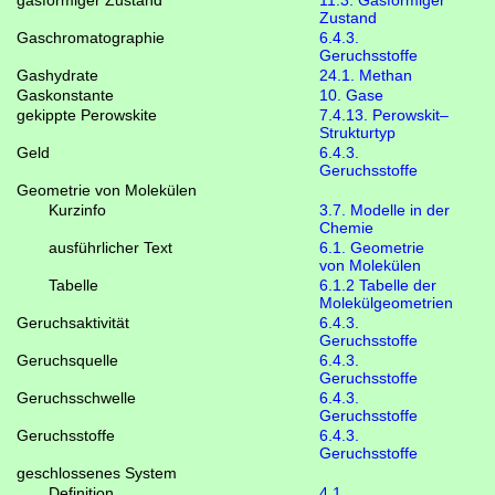
gasförmiger Zustand
11.3. Gasförmiger
Zustand
Gaschromatographie
6.4.3.
Geruchsstoffe
Gashydrate
24.1. Methan
Gaskonstante
10. Gase
gekippte Perowskite
7.4.13. Perowskit–
Strukturtyp
Geld
6.4.3.
Geruchsstoffe
Geometrie von Molekülen
Kurzinfo
3.7. Modelle in der
Chemie
ausführlicher Text
6.1. Geometrie
von Molekülen
Tabelle
6.1.2 Tabelle der
Molekülgeometrien
Geruchsaktivität
6.4.3.
Geruchsstoffe
Geruchsquelle
6.4.3.
Geruchsstoffe
Geruchsschwelle
6.4.3.
Geruchsstoffe
Geruchsstoffe
6.4.3.
Geruchsstoffe
geschlossenes System
Definition
4.1.