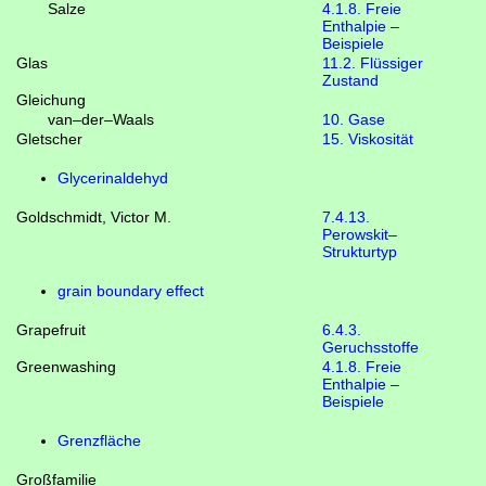
Salze
4.1.8. Freie
Enthalpie –
Beispiele
Glas
11.2. Flüssiger
Zustand
Gleichung
van–der–Waals
10. Gase
Gletscher
15. Viskosität
Glycerinaldehyd
Goldschmidt, Victor M.
7.4.13.
Perowskit–
Strukturtyp
grain boundary effect
Grapefruit
6.4.3.
Geruchsstoffe
Greenwashing
4.1.8. Freie
Enthalpie –
Beispiele
Grenzfläche
Großfamilie