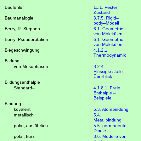
Baufehler
11.1. Fester
Zustand
Baumanalogie
3.7.5. Rigid–
body–Modell
Berry, R. Stephen
6.1. Geometrie
von Molekülen
Berry–Pseudorotation
6.1. Geometrie
von Molekülen
Biegeschwingung
4.1.2.1.
Thermodynamik
Bildung
von Mesophasen
8.2.4.
Flüssigkristalle –
Überblick
Bildungsenthalpie
Standard–
4.1.8.1. Freie
Enthalpie –
Beispiele
Bindung
kovalent
5.3. Atombindung
metallisch
5.4.
Metallbindung
polar, ausführlich
5.5. permanente
Dipole
polar, kurz
3.6. Modelle von