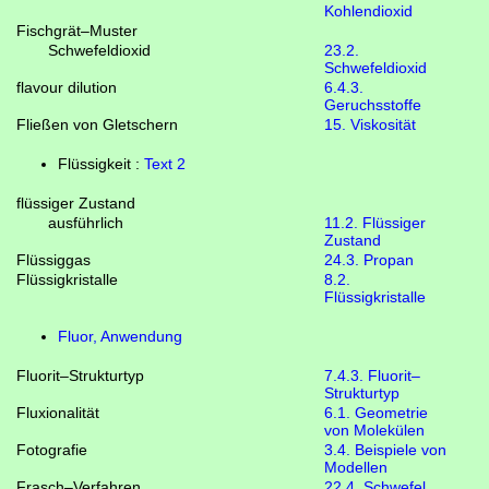
Kohlendioxid
Fischgrät–Muster
Schwefeldioxid
23.2.
Schwefeldioxid
flavour dilution
6.4.3.
Geruchsstoffe
Fließen von Gletschern
15. Viskosität
Flüssigkeit :
Text 2
flüssiger Zustand
ausführlich
11.2. Flüssiger
Zustand
Flüssiggas
24.3. Propan
Flüssigkristalle
8.2.
Flüssigkristalle
Fluor, Anwendung
Fluorit–Strukturtyp
7.4.3. Fluorit–
Strukturtyp
Fluxionalität
6.1. Geometrie
von Molekülen
Fotografie
3.4. Beispiele von
Modellen
Frasch–Verfahren
22.4. Schwefel