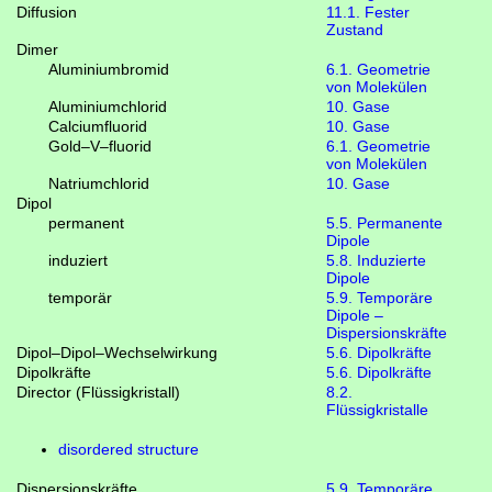
Diffusion
11.1. Fester
Zustand
Dimer
Aluminiumbromid
6.1. Geometrie
von Molekülen
Aluminiumchlorid
10. Gase
Calciumfluorid
10. Gase
Gold–V–fluorid
6.1. Geometrie
von Molekülen
Natriumchlorid
10. Gase
Dipol
permanent
5.5. Permanente
Dipole
induziert
5.8. Induzierte
Dipole
temporär
5.9. Temporäre
Dipole –
Dispersionskräfte
Dipol–Dipol–Wechselwirkung
5.6. Dipolkräfte
Dipolkräfte
5.6. Dipolkräfte
Director (Flüssigkristall)
8.2.
Flüssigkristalle
disordered structure
Dispersionskräfte
5.9. Temporäre