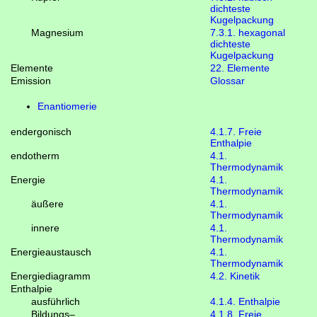
dichteste
Kugelpackung
Magnesium
7.3.1. hexagonal
dichteste
Kugelpackung
Elemente
22. Elemente
Emission
Glossar
Enantiomerie
endergonisch
4.1.7. Freie
Enthalpie
endotherm
4.1.
Thermodynamik
Energie
4.1.
Thermodynamik
äußere
4.1.
Thermodynamik
innere
4.1.
Thermodynamik
Energieaustausch
4.1.
Thermodynamik
Energiediagramm
4.2. Kinetik
Enthalpie
ausführlich
4.1.4. Enthalpie
Bildungs–
4.1.8. Freie