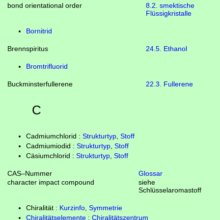
bond orientational order
8.2. smektische
Flüssigkristalle
Bornitrid
Brennspiritus
24.5. Ethanol
Bromtrifluorid
Buckminsterfullerene
22.3. Fullerene
C
Cadmiumchlorid :
Strukturtyp
,
Stoff
Cadmiumiodid :
Strukturtyp
,
Stoff
Cäsiumchlorid :
Strukturtyp
,
Stoff
CAS–Nummer
Glossar
character impact compound
siehe
Schlüsselaromastoff
Chiralität :
Kurzinfo
,
Symmetrie
Chiralitätselemente
:
Chiralitätszentrum