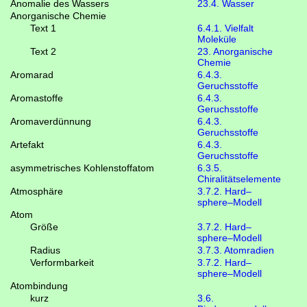
Anomalie des Wassers
23.4. Wasser
Anorganische Chemie
Text 1
6.4.1. Vielfalt
Moleküle
Text 2
23. Anorganische
Chemie
Aromarad
6.4.3.
Geruchsstoffe
Aromastoffe
6.4.3.
Geruchsstoffe
Aromaverdünnung
6.4.3.
Geruchsstoffe
Artefakt
6.4.3.
Geruchsstoffe
asymmetrisches Kohlenstoffatom
6.3.5.
Chiralitätselemente
Atmosphäre
3.7.2. Hard–
sphere–Modell
Atom
Größe
3.7.2. Hard–
sphere–Modell
Radius
3.7.3. Atomradien
Verformbarkeit
3.7.2. Hard–
sphere–Modell
Atombindung
kurz
3.6.