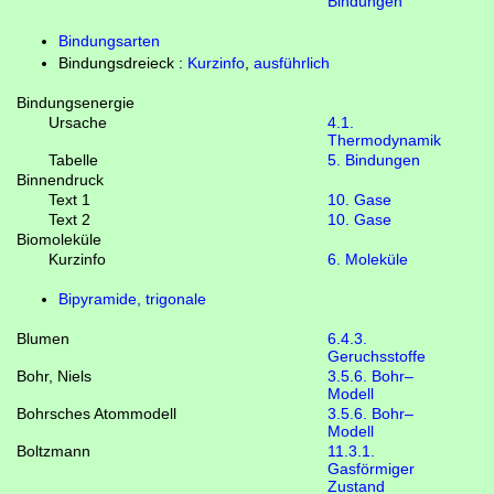
Bindungen
Bindungsarten
Bindungsdreieck :
Kurzinfo
,
ausführlich
Bindungsenergie
Ursache
4.1.
Thermodynamik
Tabelle
5. Bindungen
Binnendruck
Text 1
10. Gase
Text 2
10. Gase
Biomoleküle
Kurzinfo
6. Moleküle
Bipyramide, trigonale
Blumen
6.4.3.
Geruchsstoffe
Bohr, Niels
3.5.6. Bohr–
Modell
Bohrsches Atommodell
3.5.6. Bohr–
Modell
Boltzmann
11.3.1.
Gasförmiger
Zustand