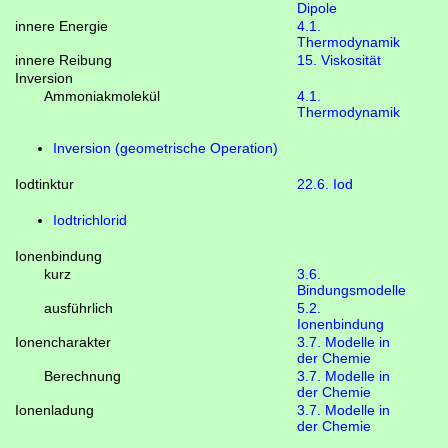
Dipole
innere Energie
4.1.
Thermodynamik
innere Reibung
15. Viskosität
Inversion
Ammoniakmolekül
4.1.
Thermodynamik
Inversion (geometrische Operation)
Iodtinktur
22.6. Iod
Iodtrichlorid
Ionenbindung
kurz
3.6.
Bindungsmodelle
ausführlich
5.2.
Ionenbindung
Ionencharakter
3.7. Modelle in
der Chemie
Berechnung
3.7. Modelle in
der Chemie
Ionenladung
3.7. Modelle in
der Chemie