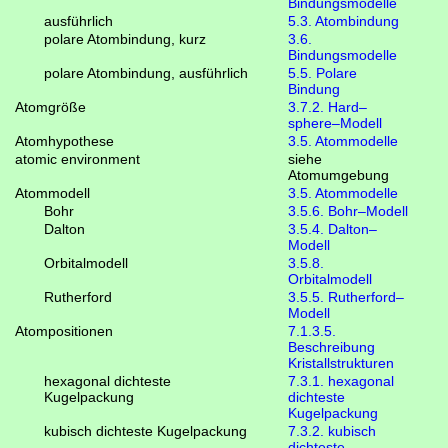
Bindungsmodelle
ausführlich
5.3. Atombindung
polare Atombindung, kurz
3.6.
Bindungsmodelle
polare Atombindung, ausführlich
5.5. Polare
Bindung
Atomgröße
3.7.2. Hard–
sphere–Modell
Atomhypothese
3.5. Atommodelle
atomic environment
siehe
Atomumgebung
Atommodell
3.5. Atommodelle
Bohr
3.5.6. Bohr–Modell
Dalton
3.5.4. Dalton–
Modell
Orbitalmodell
3.5.8.
Orbitalmodell
Rutherford
3.5.5. Rutherford–
Modell
Atompositionen
7.1.3.5.
Beschreibung
Kristallstrukturen
hexagonal dichteste
7.3.1. hexagonal
Kugelpackung
dichteste
Kugelpackung
kubisch dichteste Kugelpackung
7.3.2. kubisch
dichteste