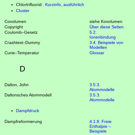
Chlortrifluorid :
Kurzinfo
,
ausführlich
Cluster
Covolumen
siehe Kovolumen
Copyright
Über diese Seiten
Coulomb–Gesetz
5.2.
Ionenbindung
Crashtest–Dummy
3.4. Beispiele von
Modellen
Curie–Temperatur
Glossar
D
Dalton, John
3.5.3.
Atommodelle
Daltonsches Atommodell
3.5.3.
Atommodelle
Dampfdruck
Dampfreformierung
4.1.8. Freie
Enthalpie –
Beispiele