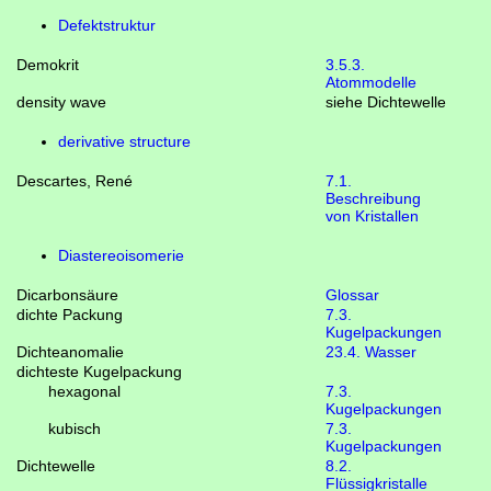
Defektstruktur
Demokrit
3.5.3.
Atommodelle
density wave
siehe Dichtewelle
derivative structure
Descartes, René
7.1.
Beschreibung
von Kristallen
Diastereoisomerie
Dicarbonsäure
Glossar
dichte Packung
7.3.
Kugelpackungen
Dichteanomalie
23.4. Wasser
dichteste Kugelpackung
hexagonal
7.3.
Kugelpackungen
kubisch
7.3.
Kugelpackungen
Dichtewelle
8.2.
Flüssigkristalle