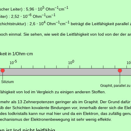
5
–1
–1
cher Leiter) : 5,96 ⋅ 10
Ohm
cm
–6
–1
–1
ter) : 2,52 ⋅ 10
Ohm
cm
4
–1
–1
hichtstruktur) : 2,6 ⋅ 10
Ohm
cm
beträgt die Leitfähigkeit parallel
och einmal. Sie sehen, wie weit die Leitfähigkeit von Iod von der der a
itfähigkeit von Iod im Vergleich zu einigen anderen Stoffen.
um mehr als 13 Zehnerpotenzen geringer als im Graphit. Der Grund dafür 
lb der Schichten kovalente Bindungen vor, innerhalb derer sich die Elek
s Iodkristalls kann nur mal hier und da ein Elektron, das zufällig ge
echanismus der Elektronenbewegung ist sehr wenig effektiv.
ist Iod nicht leitfähig