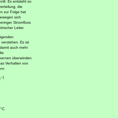
hritt. Es entsteht so
rteilung, die
n zur Folge hat
 bewegen sich
geringer Stromfluss
trischer Leiter.
teigenden
 verstehen. Es ist
 damit auch mehr
die
mkernen überwinden
das Verhalten von
ern.
–1
m
.
 °C.