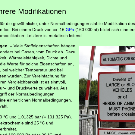
hrere Modifikationen
t für die gewöhnliche, unter Normalbedingungen stabile Modifikation de
on Iod. Bei einem Druck von ca. 16
GPa
(160.000 at) bildet sich eine er
odifikation. Letztere ist metallisch leitend.
gen. –
Viele Stoffeigenschaften hängen
sonders bei Gasen, vom Druck ab. Dazu
keit, Wärmeleitfähigkeit, Dichte und
die Werte für solche Eigenschaften an,
bei welcher Temperatur und bei
en wurden. Zur Vereinfachung für
n Vergleichbarkeit ist es sinnvoll,
ur– und Druckwerte zu wählen. Aus
egriff der Normalbedingungen
eine einheitlichen Normalbedingungen.
wahl.
0 °C und 1,01325 bar (= 101.325 Pa).
ektrochemie sind 25 °C und
rbreitet.
 und 100.000 Pa oder 20 °C und