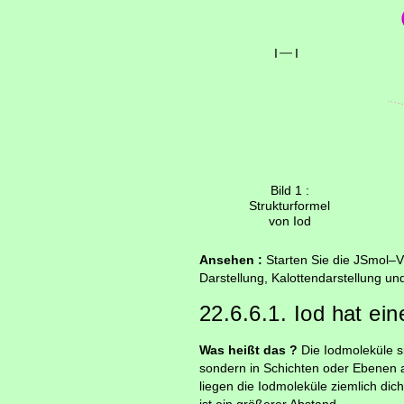
Bild 1 :
Strukturformel
von Iod
Ansehen :
Starten Sie die JSmol–V
Darstellung, Kalottendarstellung u
22.6.6.1. Iod hat ein
Was heißt das ?
Die Iodmoleküle si
sondern in Schichten oder Ebenen 
liegen die Iodmoleküle ziemlich di
ist ein größerer Abstand.