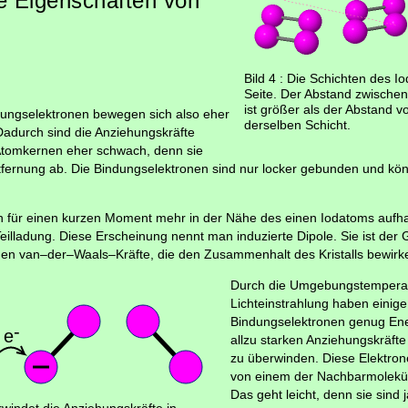
e Eigenschaften von
Bild 4 : Die Schichten des Io
Seite. Der Abstand zwische
ist größer als der Abstand v
ndungselektronen bewegen sich also eher
derselben Schicht.
Dadurch sind die Anziehungskräfte
Atomkernen eher schwach, denn sie
ernung ab. Die Bindungselektronen sind nur locker gebunden und könn
 für einen kurzen Moment mehr in der Nähe des einen Iodatoms aufhal
illadung. Diese Erscheinung nennt man induzierte Dipole. Sie ist der G
en van–der–Waals–Kräfte, die den Zusammenhalt des Kristalls bewirk
Durch die Umgebungstempera
Lichteinstrahlung haben einig
Bindungselektronen genug Ener
allzu starken Anziehungskräft
zu überwinden. Diese Elektro
von einem der Nachbarmolekü
Das geht leicht, denn sie sind j