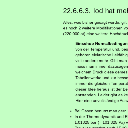
22.6.6.3. Iod hat me
Alles, was bisher gesagt wurde, gil
es noch 2 weitere Modifikationen v
(220.000 at) eine weitere Hochdruckm
Einschub Normalbedingun
von der Temperatur und, be
gehören elektrische Leitfähig
viele andere mehr. Gibt man 
muss man immer dazusagen, 
welchem Druck diese gemess
Tabellenwerke und zur bessere
immer die gleichen Temperat
dieser Idee heraus ist der B
entstanden. Leider gibt es k
Hier eine unvollständige Aus
Bei Gasen benutzt man gern 
In der Thermodynamik und El
1,01325 bar (= 101.325 Pa) ve
Zuweilen werden auch 15 °C