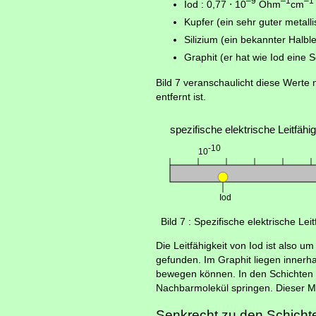
–9
–1
–1
Iod : 0,77 ⋅ 10
Ohm
cm
Kupfer (ein sehr guter metallis
Silizium (ein bekannter Halblei
Graphit (er hat wie Iod eine Sc
Bild 7 veranschaulicht diese Werte n
entfernt ist.
Bild 7 : Spezifische elektrische Le
Die Leitfähigkeit von Iod ist also 
gefunden. Im Graphit liegen innerha
bewegen können. In den Schichten de
Nachbarmolekül springen. Dieser M
Senkrecht zu den Schichten 