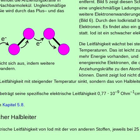
rwindet die Anziehungskräfte in
entfernt. Bild 5 zeigt diesen Sc
 Nachbarmolekül. Ungleichmäßige
eine ungleichmäßige Ladungsve
Sie wird durch das Plus– und das
weitere Elektronenwanderunge
(Bild 6). Durch den Iodkristall
Elektronen. Es findet also ein 
statt. Iod ist ein schwacher elek
Die Leitfähigkeit wächst bei s
Temperaturen. Das ist leicht zu
mehr Energie vorhanden, und
energiereiche Elektronen, die 
eicht sich aus, indem weitere
wandern.
Anziehungskräfte zu den Ato
können. Damit zeigt Iod nicht 
Leitfähigkeit mit steigender Temperatur sinkt, sondern das von Halbleit
–9
–1
 beträgt seine spezifische elektrische Leitfähigkeit 0,77 ⋅ 10
Ohm
c
in
Kapitel 5.8
.
her Halbleiter
trische Leitfähigkeit von Iod mit der von anderen Stoffen, jeweils bei 25