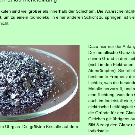
len sind viel größer als innerhalb der Schichten. Die Wahrscheinlichke
 um zu einem Iodmolekül in einer anderen Schicht zu springen, ist viel 
icht.
Dazu hier nur der Anfang
Der metallische Glanz de
seinen Grund in den Lei
(nicht in den Elektronen
Atomrümpfen). Sie reflek
bestimmte Frequenz des
Lichtes, was die besond
Metalle hervorruft, und s
eine Richtung, was den 
auch im Iodkristall eine
elektrische Leitfähigkeit
die Gründe für den Glan
Gleiches gilt übrigens au
Bild 8 zeigt den Glanz u
inem Uhrglas. Die größten Kristalle auf dem
Iodkristalle.