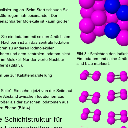
alisierung an. Beim Start schauen Sie
üle liegen nah beieinander. Der
nachbarter Moleküle ist kaum größer
 Sie ein Iodatom mit seinen 4 nächsten
 Nachbarn ist an das zentrale Iodatom
ören zu anderen Iodmolekülen.
Bild 3 : Schichten des Iodkri
ihnen und dem zentralen Iodatom nicht
Ein Iodatom und seine 4 nä
im Molekül. Nur der vierte Nachbar
sind blau markiert.
ernt (Bild 3).
n Sie zur Kalottendarstellung
eite”. Sie sehen jetzt von der Seite auf
er Abstand zwischen Iodatomen aus
rößer als der zwischen Iodatomen aus
n Ebene (Bild 4).
e Schichtstruktur für