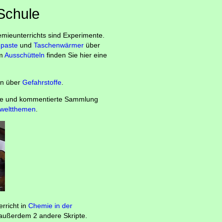
Schule
mieunterrichts sind Experimente.
paste
und
Taschenwärmer
über
um
Ausschütteln
finden Sie hier eine
en über
Gefahrstoffe
.
che und kommentierte Sammlung
weltthemen
.
erricht in
Chemie in der
außerdem 2 andere Skripte.