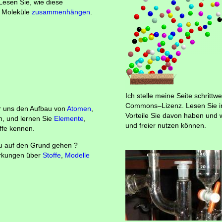
Lesen Sie, wie diese
r Moleküle
zusammenhängen
.
Ich stelle meine Seite schrittw
Commons–Lizenz. Lesen Sie i
ir uns den Aufbau von
Atomen
,
Vorteile Sie davon haben und w
n, und lernen Sie
Elemente
,
und freier nutzen können.
ffe kennen.
u auf den Grund gehen ?
rkungen über
Stoffe
,
Modelle