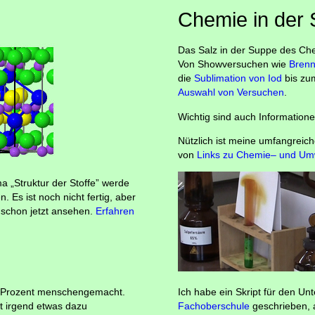
Chemie in der 
Das Salz in der Suppe des Che
Von Showversuchen wie
Brenn
die
Sublimation von Iod
bis z
Auswahl von Versuchen
.
Wichtig sind auch Information
Nützlich ist meine umfangrei
von
Links zu Chemie– und Um
a „Struktur der Stoffe” werde
 Es ist noch nicht fertig, aber
 schon jetzt ansehen.
Erfahren
00 Prozent menschengemacht.
Ich habe ein Skript für den Unt
hat irgend etwas dazu
Fachoberschule
geschrieben, 