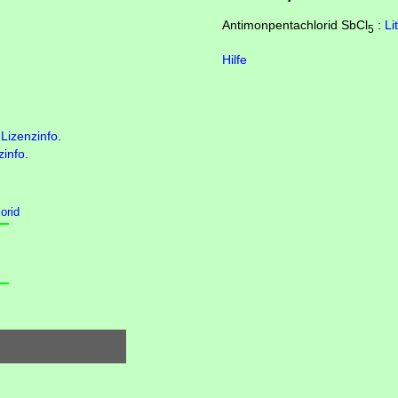
Antimonpentachlorid SbCl
:
Li
5
Hilfe
Lizenzinfo
.
zinfo
.
orid