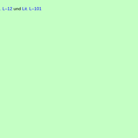
t. L–12
und
Lit. L–101