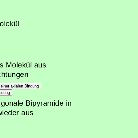
g
olekül
s Molekül aus
chtungen
rigonale Bipyramide in
wieder aus